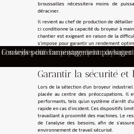
broussailles nécessitera moins de puis
déraciner.
Il revient au chef de production de détaille
ci conditionne la capacité du broyeur à mai
chantier est exigeant en raison de la difficu
s’impose pour garantir un rendement optima
puissance moteur et le couple adaptés à la 
Comment choisir le bon service pour l'él
Comment choisir le meilleur service de
Comment choisir le broyeur forestier ad
Choisir une lampe anti moustique effica
Comment un jardin soigné peut booster
Comment choisir le nain de jardin parfa
Comment créer un compost efficace pou
Habiller son espace extérieur avec les 
Stratégies pour minimiser les impacts n
Comment optimiser l'éclairage de votre j
Techniques de permaculture pour un ja
Attirer la biodiversité dans votre jardin
Les plantes vivaces faciles d'entretien 
Comment choisir les meilleures plante
Installation d'un système d'arrosage go
Installation de clôture dans les Vosges
Comment les algorithmes transforment-ils
Créer un coin zen dans votre jardin : ét
Choisir le bon portail et clôture pour vo
Comment les écosystèmes domestiques at
Comment utiliser les végétaux grimpan
Stratégies efficaces pour l'élimination 
Les bases du compostage pour débutants
Conseils pour l'aménagement paysager 
tout en maîtrisant les coûts de maintenance e
Garantir la sécurité et
Lors de la sélection d’un broyeur industriel
placée au centre des préoccupations. Il e
performants, tels qu’un système d’arrêt d’
rapide en cas d’incident. Ces dispositifs lim
travaillant à proximité des machines. Le re
de l’analyse des besoins, afin de s’assu
environnement de travail sécurisé.