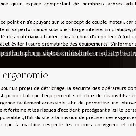
sance qu’un espace comportant de nombreux arbres adul
r ce point en s’appuyant sur le concept de couple moteur, car 
ntenir sa performance sous une charge intense. En pratique, p
lté des matériaux à traiter, plus le choix d’un moteur à fort 
l et éviter l’usure prématurée des équipements. S’informer s
réalité du terrain permet donc d’optimiser l’efficacité du br
agage et l'abattage d'arbres ?
 nettoyage pour votre extérieur ?
apté à vos besoins ?
ce pour votre jardin
 la valeur immobilière ?
it pour votre espace vert ?
r votre jardin ?
meilleures guirlandes solaires du marché
égatifs du liquidambar dans les jardins
ardin pour les soirées d'été
rdin urbain productif et durable fonda
 les meilleures plantes pour papillons et 
pour jardiniers débutants
s pour chaque type d'événement
utte à goutte économique et efficace pou
 : demandez conseil à un paysagiste !
 l'agriculture des citrouilles ?
apes et conseils
tre maison : conseils et options
tirent des nuisibles
ts pour embellir une façade
des nids de guêpes et frelons
 : transformer vos déchets en or pour v
parfait pour votre maison en vente
t la durée d’intervention.
 l’ergonomie
 pour un projet de défrichage, la sécurité des opérateurs doi
st primordial que l’équipement soit doté de dispositifs séc
urgence facilement accessible, afin de permettre une interve
itent fortement les risques d’accident, protégeant ainsi le per
sponsable QHSE du site a la mission de préciser ces exigences
rer que la machine respecte les normes en vigueur et off