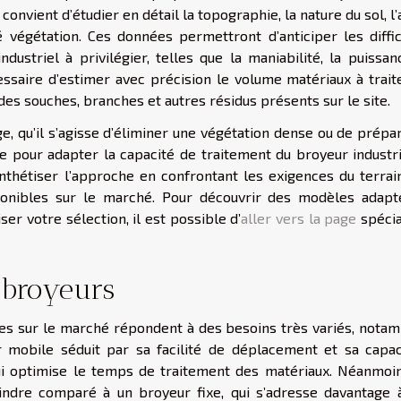
convient d’étudier en détail la topographie, la nature du sol, l
 végétation. Ces données permettront d’anticiper les diffic
ndustriel à privilégier, telles que la maniabilité, la puissa
ssaire d’estimer avec précision le volume matériaux à traite
des souches, branches et autres résidus présents sur le site.
ge, qu’il s’agisse d’éliminer une végétation dense ou de prépa
e pour adapter la capacité de traitement du broyeur industri
synthétiser l’approche en confrontant les exigences du terrai
ponibles sur le marché. Pour découvrir des modèles adapt
er votre sélection, il est possible d’
aller vers la page
spécia
 broyeurs
les sur le marché répondent à des besoins très variés, nota
r mobile séduit par sa facilité de déplacement et sa capac
qui optimise le temps de traitement des matériaux. Néanmoin
ndre comparé à un broyeur fixe, qui s’adresse davantage 