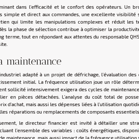
inant dans l’efficacité et le confort des opérateurs. Un br
s simple et direct aux commandes, une excellente visibilité s
tretien qui limite les manipulations complexes et réduit les 
dès la phase de sélection contribue à optimiser la productivit
long terme, tout en répondant aux attentes du responsable QHS
ite.
 la maintenance
industriel adapté à un projet de défrichage, l’évaluation des
issement initial. La fréquence utilisation joue un rôle déter
ent sollicité intensivement exigera des cycles de maintenance
ier en pièces détachées. L’analyse du coût total de posse
 d’achat, mais aussi les dépenses liées à l’utilisation quotid
tuelles réparations ou remplacements de composants essentiels
ssement, le directeur financier est invité à détailler une str
ncluant l’ensemble des variables : coûts énergétiques, disponi
e maintenance, mais aussi impact de la fréquence utilisation 