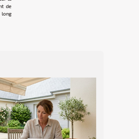
nt de
u long