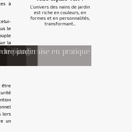
tes à
L’univers des nains de jardin
est riche en couleurs, en
formes et en personnalités,
celui-
transformant...
lus le
couple
ur la
oyage
 !
mentaux et mise en pratique
abeilles
r le potager
otre jardin
t être
urité
ntion
sonnel
 lors
re un