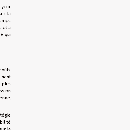
oyeur
ur la
temps
é et à
E qui
 coûts
minant
 plus
ssion
ienne,
.
atégie
bilité
sur la