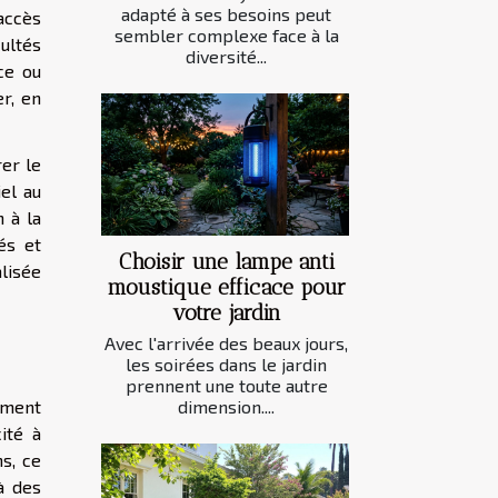
adapté à ses besoins peut
’accès
sembler complexe face à la
ultés
diversité...
nce ou
r, en
rer le
el au
n à la
és et
Choisir une lampe anti
lisée
moustique efficace pour
votre jardin
Avec l'arrivée des beaux jours,
les soirées dans le jardin
prennent une toute autre
dimension....
mment
ité à
s, ce
à des