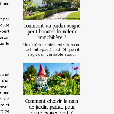
t une
nt par
coupe
Comment un jardin soigné
expert
peut booster la valeur
selon
immobilière ?
sur le
Un extérieur bien entretenu ne
se limite pas à l’esthétique : il
s’agit d’un véritable atout...
triel
 d’un
enses
r une
aux à
Comment choisir le nain
ure et
de jardin parfait pour
rt de
votre espace vert ?