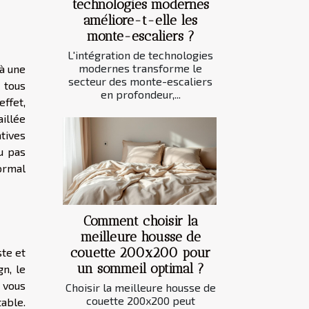
technologies modernes
améliore-t-elle les
monte-escaliers ?
L'intégration de technologies
modernes transforme le
 à une
secteur des monte-escaliers
 tous
en profondeur,...
ffet,
illée
tives
ou pas
normal
Comment choisir la
meilleure housse de
couette 200x200 pour
te et
un sommeil optimal ?
n, le
 vous
Choisir la meilleure housse de
couette 200x200 peut
table.