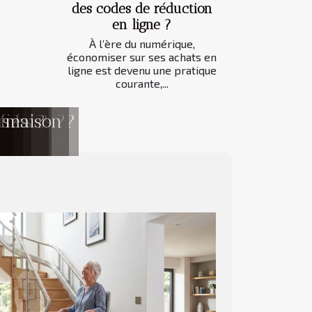
des codes de réduction
en ligne ?
À l’ère du numérique,
économiser sur ses achats en
ligne est devenu une pratique
courante,...
caliers ?
imal ?
rnes ?
e ?
fiés
ns
e maison ?