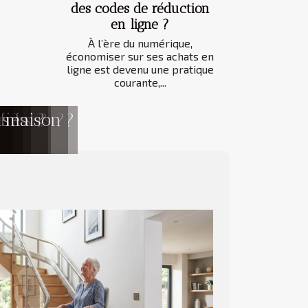
des codes de réduction
en ligne ?
À l’ère du numérique,
économiser sur ses achats en
ligne est devenu une pratique
courante,...
caliers ?
imal ?
rnes ?
e ?
fiés
ns
e maison ?