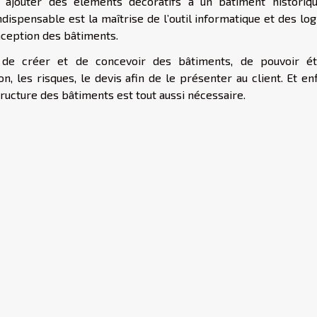
à ajouter des éléments décoratifs à un bâtiment historiq
ndispensable est la maîtrise de l’outil informatique et des log
onception des bâtiments.
t de créer et de concevoir des bâtiments, de pouvoir ét
, les risques, le devis afin de le présenter au client. Et enf
tructure des bâtiments est tout aussi nécessaire.